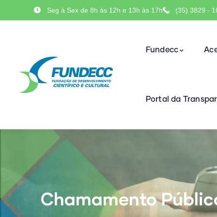
Seg à Sex de 8h às 12h e 13h às 17h
(35) 3829 - 
Fundecc
Ace
Portal da Transpa
Chamamento Públic