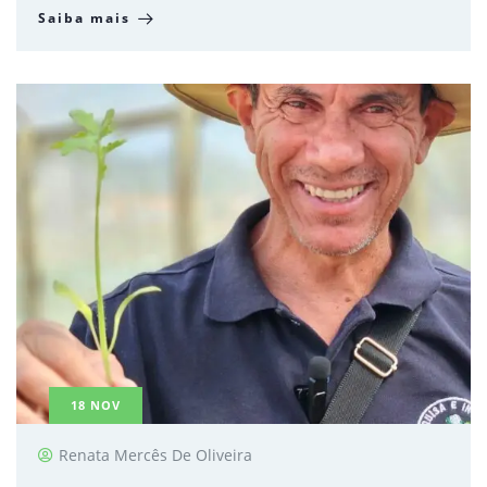
Saiba mais
18
NOV
Renata Mercês De Oliveira