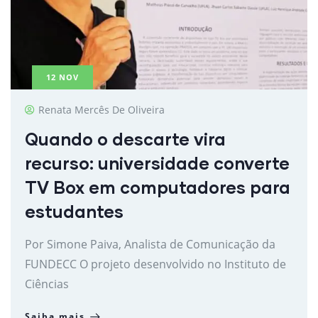
12
NOV
Renata Mercês De Oliveira
Quando o descarte vira
recurso: universidade converte
TV Box em computadores para
estudantes
Por Simone Paiva, Analista de Comunicação da
FUNDECC O projeto desenvolvido no Instituto de
Ciências
Saiba mais