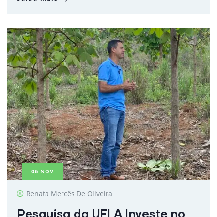
06
NOV
Renata Mercês De Oliveira
Pesquisa da UFLA Investe no