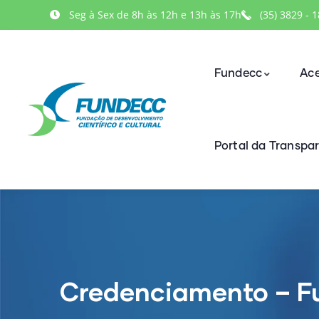
Seg à Sex de 8h às 12h e 13h às 17h
(35) 3829 - 
Fundecc
Ace
Portal da Transpa
Credenciamento – F