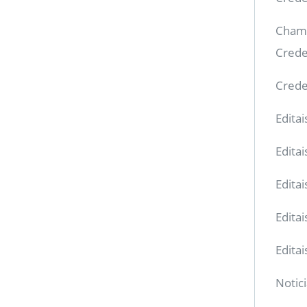
Chama
Crede
Crede
Edita
Edita
Editai
Editai
Edita
Notic