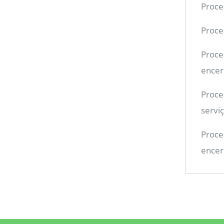
Proces
Proces
Proces
encer
Proce
servi
Proces
encer