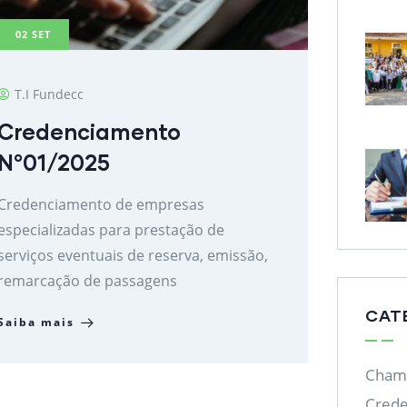
02
SET
T.I Fundecc
Credenciamento
N°01/2025
Credenciamento de empresas
especializadas para prestação de
serviços eventuais de reserva, emissão,
remarcação de passagens
CAT
Saiba mais
Chama
Cred