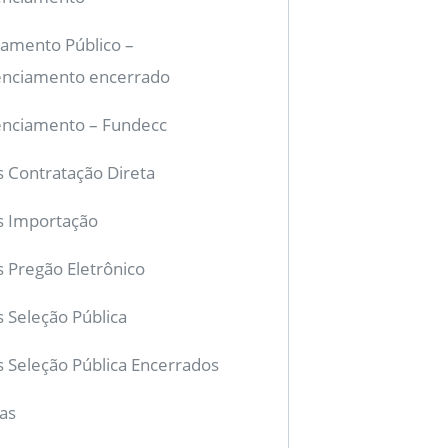
mento Público –
nciamento encerrado
nciamento – Fundecc
is Contratação Direta
is Importação
s Pregão Eletrônico
s Seleção Pública
is Seleção Pública Encerrados
ias