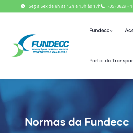
Seg à Sex de 8h às 12h e 13h às 17h
(35) 3829 - 
Fundecc
Ace
Portal da Transpa
Normas da Fundecc