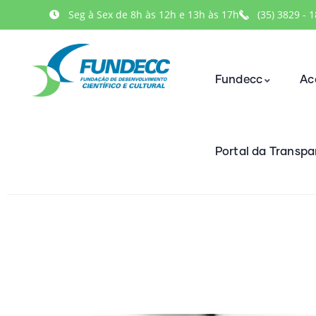
Seg à Sex de 8h às 12h e 13h às 17h
(35) 3829 - 
Fundecc
Ac
Portal da Transpa