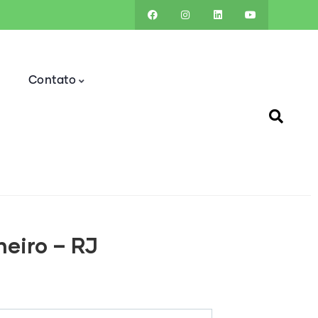
a
Contato
neiro – RJ