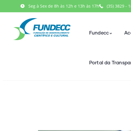
Seg à Sex de 8h às 12h e 13h às 17h
(35) 3829 - 
Fundecc
Ac
Portal da Transpa