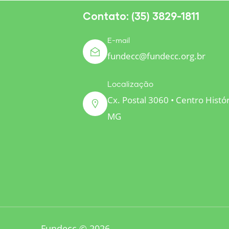
Contato: (35) 3829-1811
E-mail
fundecc@fundecc.org.br
Localização
Cx. Postal 3060 • Centro Histó
MG
Fundecc © 2026